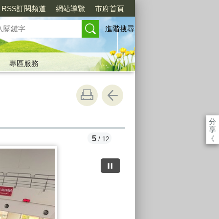
RSS訂閱頻道
網站導覽
市府首頁
進階搜尋
專區服務
分
享
《
5
/ 12