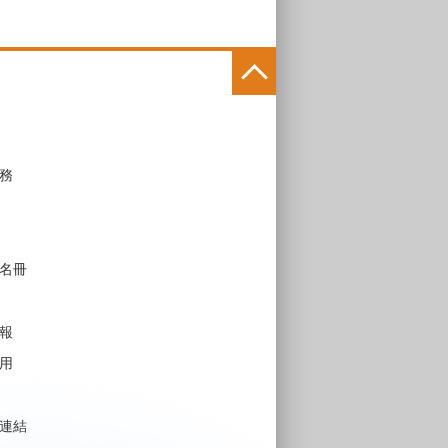
務
名冊
報
用
連結