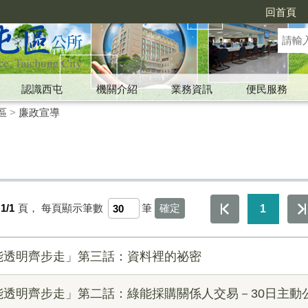
回首頁
認識西屯
機關介紹
業務資訊
便民服務
區
>
廉政宣導
1/1
頁，
每頁顯示筆數
筆
1
能透明齊步走」第三話：資料裡的祕密
能透明齊步走」第二話：綠能採購關係人交易－30日主動