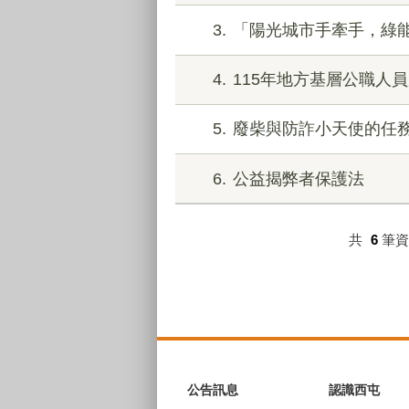
3
「陽光城市手牽手，綠
4
115年地方基層公職人
5
廢柴與防詐小天使的任
6
公益揭弊者保護法
共
6
筆
:::
公告訊息
認識西屯