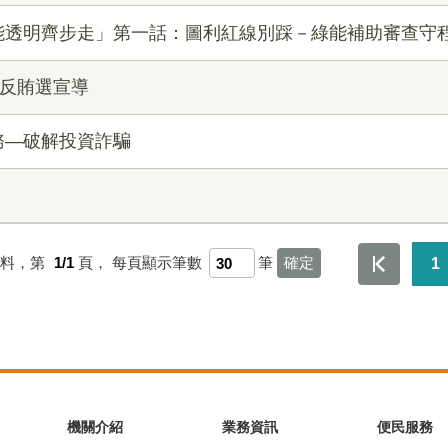
能透明齊步走」第一話：圖利紅線別踩－綠能補助審查守
員反賄選宣導
務—破解投資詐騙
資料，第
1/1
頁，
每頁顯示筆數
筆
1
機關介紹
業務資訊
便民服務