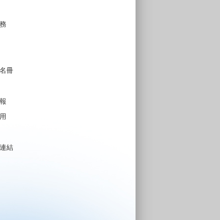
務
名冊
報
用
連結