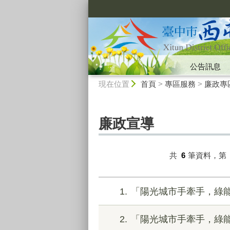
:::
公告訊息
:::
現在位置
首頁
>
專區服務
>
廉政專
廉政宣導
共
6
筆資料，第
1
「陽光城市手牽手，綠
2
「陽光城市手牽手，綠