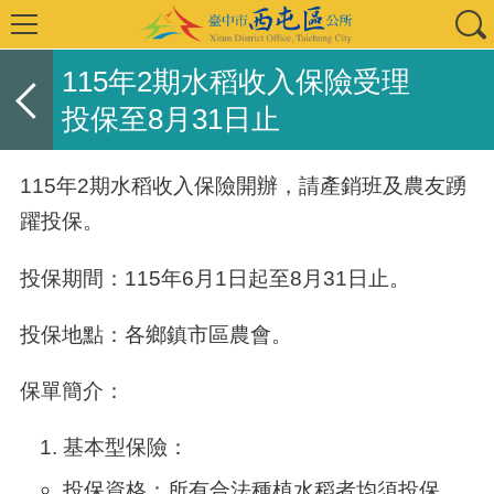
115年2期水稻收入保險受理
投保至8月31日止
115年
2
期水稻收入保險開辦，請產銷班及農友踴
躍投保。
投保期間：
115
年
6
月
1
日起至
8
月
31
日止。
投保地點：各鄉鎮市區農會。
保單簡介：
基本型保險：
投保資格：所有合法種植水稻者均須投保。