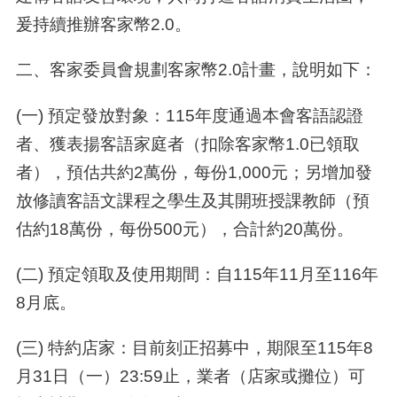
爰持續推辦客家幣2.
0
。
二、客家委員會規劃客家幣2.
0
計畫，說明如下：
(一
)
預定發放對象：
115
年度通過本會客語認證
者、獲表揚客語家庭者（扣除客家幣
1.0
已領取
者），預估共約
2
萬份，每份
1,000
元；另增加發
放修讀客語文課程之學生及其開班授課教師（預
估約
18
萬份，每份
500
元），合計約
20
萬份。
(二
)
預定領取及使用期間：自
115
年
11
月至
116
年
8
月底。
(三
)
特約店家：目前刻正招募中，期限至
115
年
8
月
31
日（一）
23:59
止，業者（店家或攤位）可