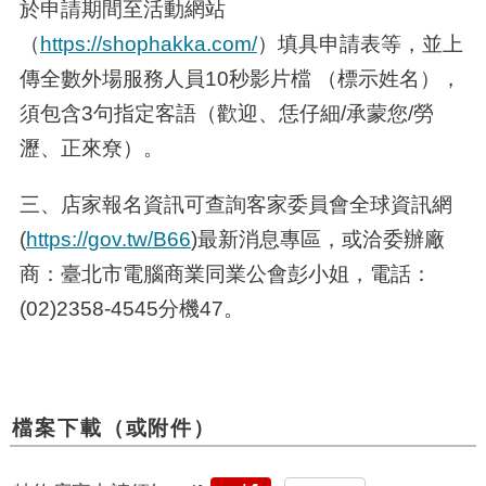
於申請期間至活動網站
（
https://shophakka.com/
）填具申請表等，並上
傳全數外場服務人員
10
秒影片檔 （標示姓名），
須包含
3
句指定客語（歡迎、恁仔細
/
承蒙您
/
勞
瀝、正來尞）。
三、店家報名資訊可查詢客家委員會全球資訊網
(
https://gov.tw/B66
)
最新消息專區，或洽委辦廠
商：臺北市電腦商業同業公會彭小姐，電話：
(02)2358-4545
分機
47
。
檔案下載（或附件）