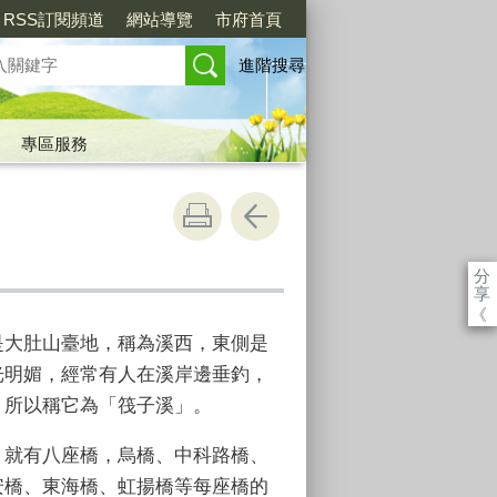
RSS訂閱頻道
網站導覽
市府首頁
進階搜尋
專區服務
分
享
《
是大肚山臺地，稱為溪西，東側是
光明媚，經常有人在溪岸邊垂釣，
，所以稱它為「筏子溪」。
，就有八座橋，烏橋、中科路橋、
安橋、東海橋、虹揚橋等每座橋的