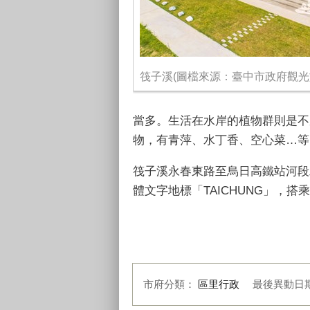
筏子溪(圖檔來源：臺中市政府觀光
當多。生活在水岸的植物群則是不
物，有青萍、水丁香、空心菜…等
筏子溪永春東路至烏日高鐵站河段
體文字地標「TAICHUNG」，
市府分類：
區里行政
最後異動日