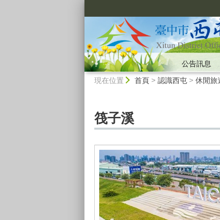
:::
公告訊息
:::
現在位置
首頁
>
認識西屯
>
休閒旅
筏子溪