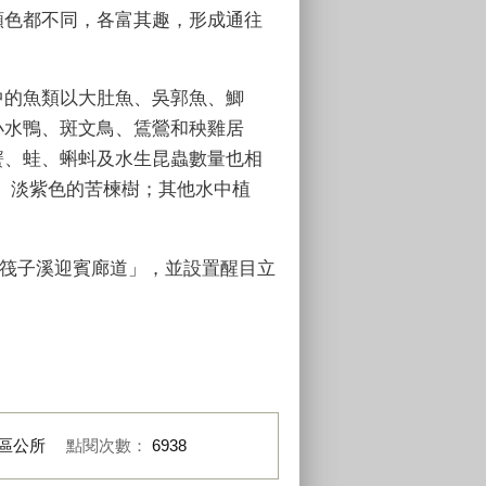
顏色都不同，各富其趣，形成通往
中的魚類以大肚魚、吳郭魚、鯽
小水鴨、斑文鳥、鵀鶯和秧雞居
蟹、蛙、蝌蚪及水生昆蟲數量也相
、淡紫色的苦楝樹；其他水中植
「筏子溪迎賓廊道」，並設置醒目立
區公所
點閱次數：
6938