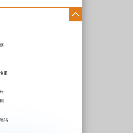
務
名冊
報
用
連結