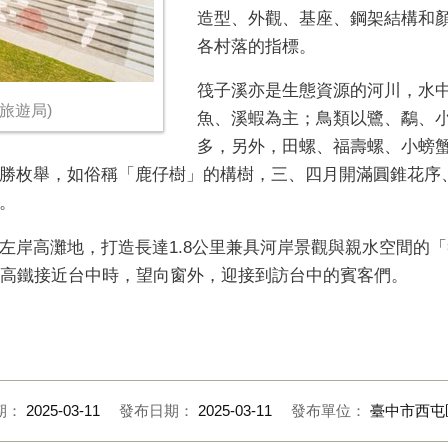
造型、外觀、基座、鋼架結構和
各村落的指標。
筏子溪亦是生態資源的河川，水
旅遊局)
魚、溪蝦為主；鳥類以鷺、鷸、
多，另外，田螺、福壽螺、小螃
勝枚舉，如俗稱「鹿仔樹」的構樹，三、四月開滿圓錐花序
。
左岸高灘地，打造長達1.8公里兼具河岸景觀與親水空間的
搭乘高鐵接近台中時，望向窗外，迎接到訪台中的賓客們。
期：
2025-03-11
發布日期：
2025-03-11
發布單位：
臺中市西屯