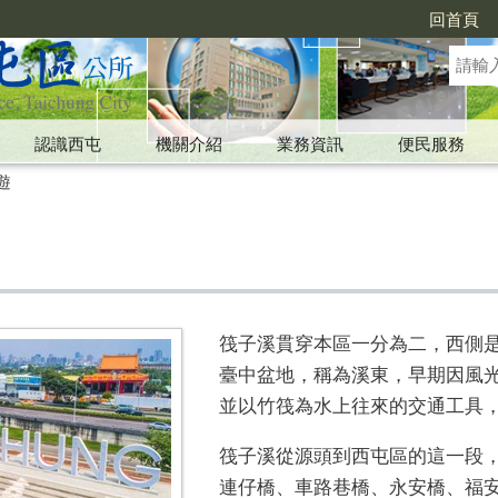
回首頁
認識西屯
機關介紹
業務資訊
便民服務
遊
筏子溪貫穿本區一分為二，西側
臺中盆地，稱為溪東，早期因風
並以竹筏為水上往來的交通工具
筏子溪從源頭到西屯區的這一段
連仔橋、車路巷橋、永安橋、福