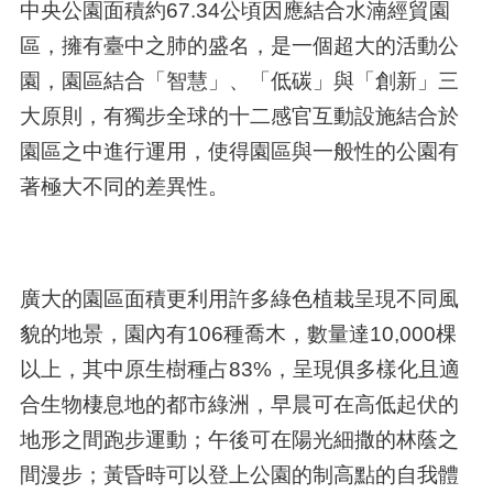
中央公園面積約
67.34
公頃因應結合水湳經貿園
區，擁有臺中之肺的盛名，是一個超大的活動公
園，園區結合「智慧」、「低碳」與「創新」三
大原則，有獨步全球的十二感官互動設施結合於
園區之中進行運用，使得園區與一般性的公園有
著極大不同的差異性。
廣大的園區面積更利用許多綠色植栽呈現不同風
貌的地景，園內有
106
種喬木，數量達
10,000
棵
以上，其中原生樹種占
83%
，呈現俱多樣化且適
合生物棲息地的都市綠洲，早晨可在高低起伏的
地形之間跑步運動；午後可在陽光細撒的林蔭之
間漫步；黃昏時可以登上公園的制高點的自我體