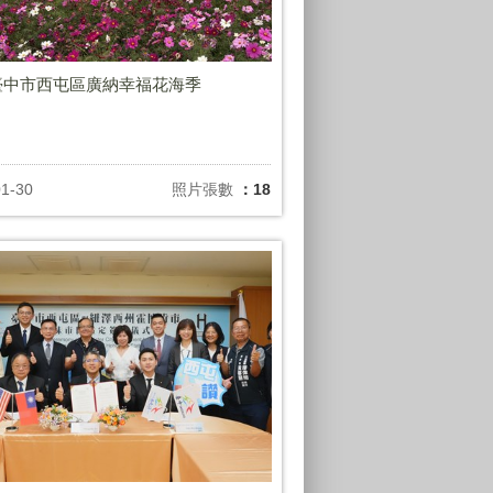
6臺中市西屯區廣納幸福花海季
01-30
照片張數
：18