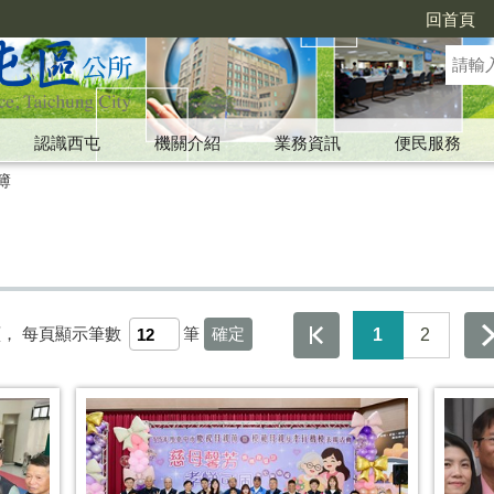
回首頁
認識西屯
機關介紹
業務資訊
便民服務
簿
頁，
每頁顯示筆數
筆
1
2