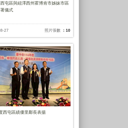
市西屯區與紐澤西州霍博肯市姊妹市區
簽署儀式
08-27
照片張數
：10
年度西屯區績優里鄰長表揚