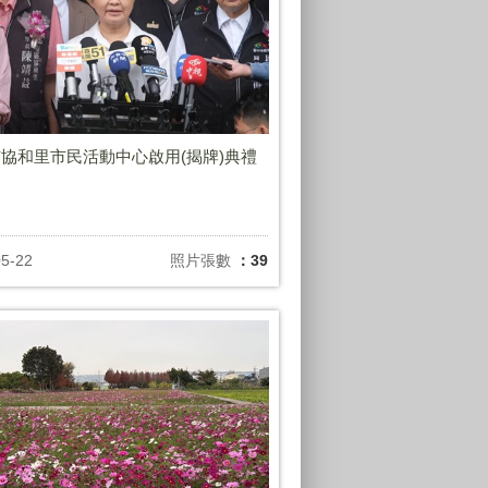
協和里市民活動中心啟用(揭牌)典禮
05-22
照片張數
：39