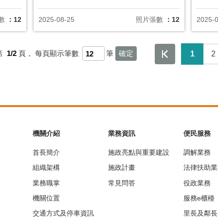
數
：12
2025-08-25
照片張數
：12
2025-
第
1/2
頁，
每頁顯示筆數
筆
1
2
機關介紹
業務資訊
便民服務
首長簡介
施政亮點與重要建設
調解業務
組織架構
施政計畫
法律扶助業
業務職掌
常見問答
役政業務
機關位置
服務e櫃檯
交通方式及停車資訊
里長及鄰長