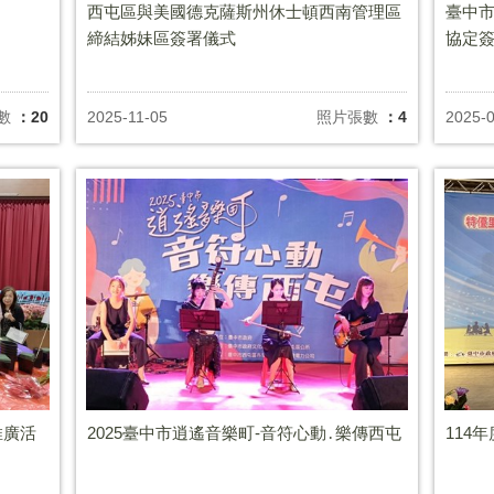
西屯區與美國德克薩斯州休士頓西南管理區
臺中
締結姊妹區簽署儀式
協定
數
：20
2025-11-05
照片張數
：4
2025-
推廣活
2025臺中市逍遙音樂町-音符心動․樂傳西屯
114