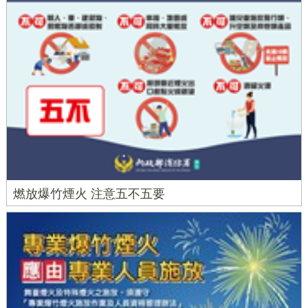
燃放爆竹煙火 注意五不五要