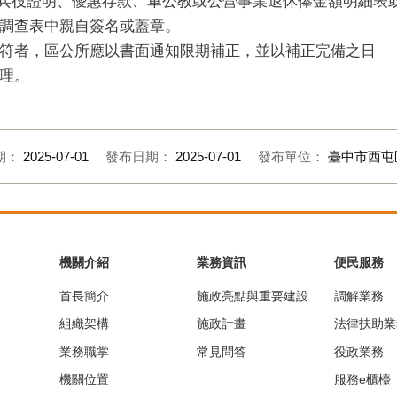
或兵役證明、優惠存款、軍公教或公營事業退休俸金額明細表
調查表中親自簽名或蓋章。
符者，區公所應以書面通知限期補正，並以補正完備之日
理。
期：
2025-07-01
發布日期：
2025-07-01
發布單位：
臺中市西屯
機關介紹
業務資訊
便民服務
首長簡介
施政亮點與重要建設
調解業務
組織架構
施政計畫
法律扶助業
業務職掌
常見問答
役政業務
機關位置
服務e櫃檯