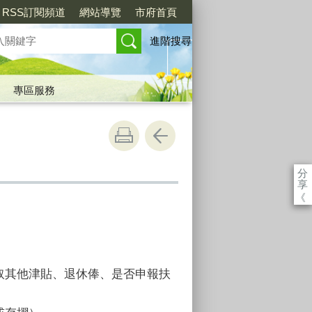
RSS訂閱頻道
網站導覽
市府首頁
進階搜尋
專區服務
分
享
《
取其他津貼、退休俸、是否申報扶