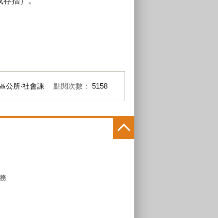
或存摺）。
區公所‧社會課
點閱次數：
5158
務