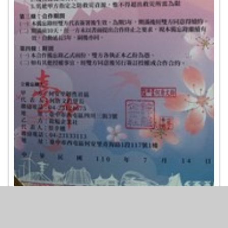
2021-07-14_西屯區何安里韌性社區與鋐艗企業社
簽訂合作備忘錄