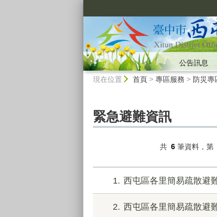
:::
公告訊息
:::
現在位置
首頁
>
專區服務
>
防災專
緊急避難資訊
共
6
筆資料，第
1
西屯區各里簡易疏散避難
2
西屯區各里簡易疏散避難