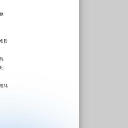
務
名冊
報
用
連結