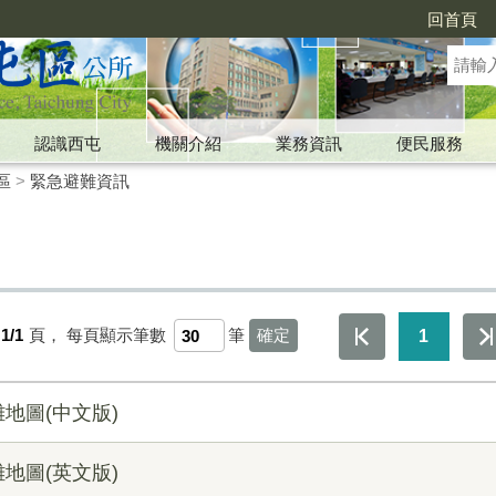
回首頁
認識西屯
機關介紹
業務資訊
便民服務
區
>
緊急避難資訊
1/1
頁，
每頁顯示筆數
筆
1
地圖(中文版)
地圖(英文版)