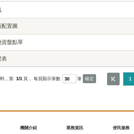
訊
面配置圖
物資盤點單
覽表
資料，第
1/1
頁，
每頁顯示筆數
筆
1
機關介紹
業務資訊
便民服務