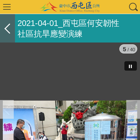
2021-04-01_西屯區何安韌性
社區抗旱應變演練
6
/ 40