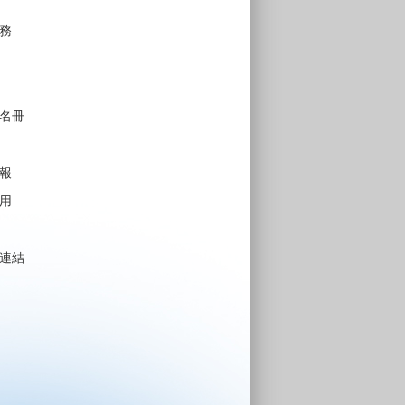
務
名冊
報
用
連結