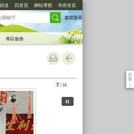
閱頻道
回首頁
網站導覽
市府首頁
進階搜尋
專區服務
分
享
《
7
/ 16