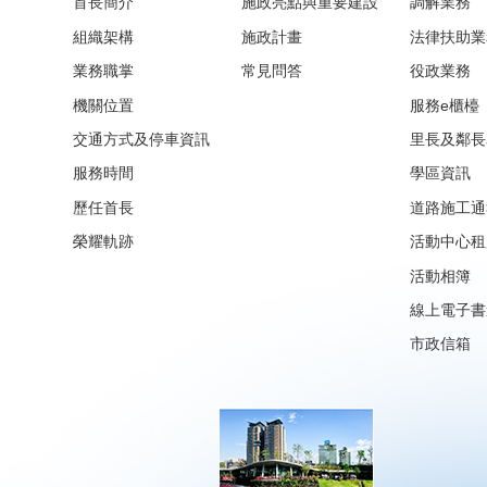
首長簡介
施政亮點與重要建設
調解業務
組織架構
施政計畫
法律扶助業
業務職掌
常見問答
役政業務
機關位置
服務e櫃檯
交通方式及停車資訊
里長及鄰長
服務時間
學區資訊
歷任首長
道路施工通
榮耀軌跡
活動中心租
活動相簿
線上電子書
市政信箱